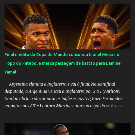
máscara durante os jogos para proteger o filho Brasil goleia a
China por 5 a 0 na estreia brasileira nas olimpíadas de Tóquio.
Marta marcou duas vezes, Debinha, Andressa Alves e Bia
Zaneratto foram autoras dos gols. Juliette, embaixadora
‎@Globoplay mandou um xero para as meninas e falou do seu
orgulho.
Final inédita da Copa do Mundo consolida Lionel Messi no
Topo do Futebol e marca passagem de bastão para Lamine
Yamal
Argentina elimina a Inglaterra e vai à final: Na semifinal
disputada, a Argentina venceu a Inglaterra por 2 a 1 (Anthony
Gordon abriu o placar para os ingleses aos 55’; Enzo Fernández
empatou aos 85’ e Lautaro Martínez marcou o gol da vitória nos
acréscimos, com assistência de Messi). A Argentina enfrentará a
Espanha na final. Mick Jagger e seu filho brasileiro torceram pela
Inglaterra durante o jogo.