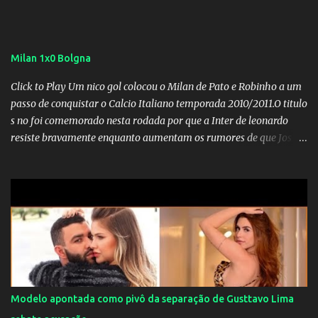
Milan 1x0 Bolgna
Click to Play Um nico gol colocou o Milan de Pato e Robinho a um
passo de conquistar o Calcio Italiano temporada 2010/2011.O titulo
s no foi comemorado nesta rodada por que a Inter de leonardo
resiste bravamente enquanto aumentam os rumores de que Jos
Mourinho, ex-melhor do mundo estaria voltandoa Italia e para
dirigir de novo a Internazionale.Na velha bota tudo parece
definido e tem o Milan como virtual campeao. ;
Modelo apontada como pivô da separação de Gusttavo Lima