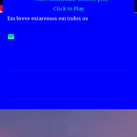
Click to Play
Em breve estaremos em todos os
C
o
m
e
n
t
á