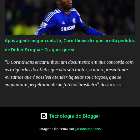
Após agente negar contato, Corinthians diz que aceita pedidos
de Didier Drogba – Craques que vi
"O Corinthians encaminhou um documento em que concorda com
as exigências do atleta, que não são tantas, a um representante.
Avisamos que é possível atender àquelas solicitações, que se
enquadram perfeitamente no futebol brasileiro", declarou o
diretor de futebol Flávio Adauto em entrevista coletiva neste
sábado. O que chama atenção é que também neste sábado o
empresário do marfinense disse que nunca houve negociação com
o clube paulista. "Nós jamais estivemos em contato com o
Tecnologia do Blogger
Corinthians. Temos que acabar com todos os rumores" , disse
Imagens de tema por
jacomstephens
Tcherno Seydi, ao jornal francês L'Équipe. Inicialmente, Adauto
era contrário à aposta em Drogba, reforço vislumbrado pelo