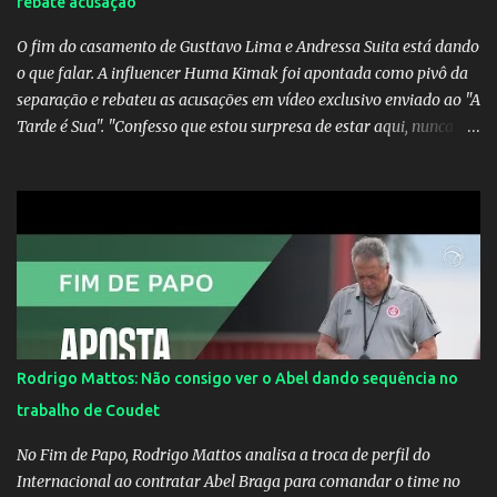
rebate acusação
O fim do casamento de Gusttavo Lima e Andressa Suita está dando
o que falar. A influencer Huma Kimak foi apontada como pivô da
separação e rebateu as acusações em vídeo exclusivo enviado ao "A
Tarde é Sua". "Confesso que estou surpresa de estar aqui, nunca
pensei que um boato sem pé nem cabeça pudesse ter esse tipo de
proporção. Queria esclarecer que eu e Gusttavo nunca tivemos
nenhum tipo de contato, nem de fã porque sou fã dele", disse
Huma Kimak. A influencer também contou que recebe diversos
ataques na internet desde a época em que foi contratada para
fazer a divulgação de uma live do Gusttavo Lima em Manaus,
capital do Amazonas. "Fui até o local onde seria o show, divulguei
e no dia seguinte foi feita a live que eu não pude ir, porque estava
me sentindo mal", explicou Huma. A notícia da separação de
Rodrigo Mattos: Não consigo ver o Abel dando sequência no
Gusttavo Lima e Andressa Suita foi divulgada no dia 9 de outubro.
trabalho de Coudet
A relação chegou ao fim após cinco anos e houve rumores de uma
suposta traição do canto...
No Fim de Papo, Rodrigo Mattos analisa a troca de perfil do
Internacional ao contratar Abel Braga para comandar o time no