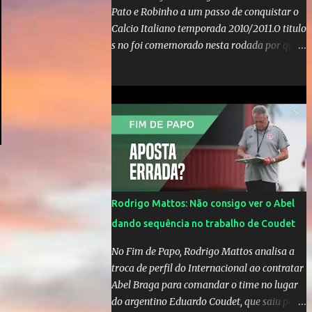
Pato e Robinho a um passo de conquistar o
Calcio Italiano temporada 2010/2011.O titulo
s no foi comemorado nesta rodada por que a
Inter de leonardo resiste bravamente
enquanto aumentam os rumores de que Jos
Mourinho, ex-melhor do mundo estaria
voltandoa Italia e para dirigir de novo a
Internazionale.Na velha bota tudo parece
definido e tem o Milan como virtual
campeao. ;
Rodrigo Mattos: Não consigo ver o Abel
dando sequência no trabalho de Coudet
No Fim de Papo, Rodrigo Mattos analisa a
troca de perfil do Internacional ao contratar
Abel Braga para comandar o time no lugar
do argentino Eduardo Coudet, que saiu para