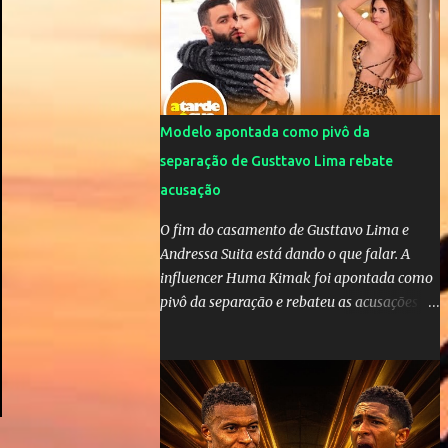
da OMS! Lucão usa máscara durante os
jogos para proteger o filho Brasil goleia a
China por 5 a 0 na estreia brasileira nas
olimpíadas de Tóquio. Marta marcou duas
vezes, Debinha, Andressa Alves e Bia
Zaneratto foram autoras dos gols. Juliette,
Modelo apontada como pivô da
embaixadora ‎@Globoplay mandou um xero
separação de Gusttavo Lima rebate
para as meninas e falou do seu orgulho.
acusação
O fim do casamento de Gusttavo Lima e
Andressa Suita está dando o que falar. A
influencer Huma Kimak foi apontada como
pivô da separação e rebateu as acusações
em vídeo exclusivo enviado ao "A Tarde é
Sua". "Confesso que estou surpresa de estar
aqui, nunca pensei que um boato sem pé
nem cabeça pudesse ter esse tipo de
proporção. Queria esclarecer que eu e
Gusttavo nunca tivemos nenhum tipo de