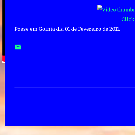
Click
Posse em Goinia dia 01 de Fevereiro de 2011.
C
o
m
e
n