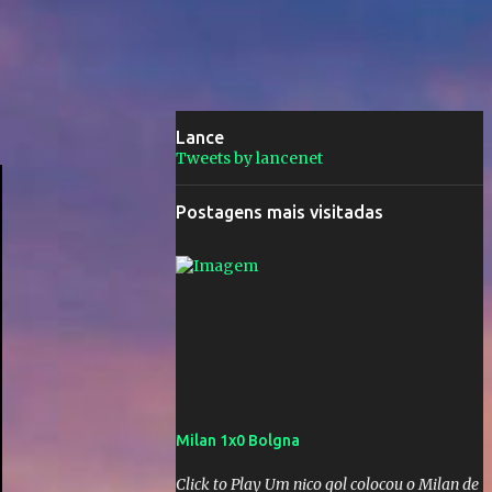
Lance
Tweets by lancenet
Postagens mais visitadas
Milan 1x0 Bolgna
Click to Play Um nico gol colocou o Milan de