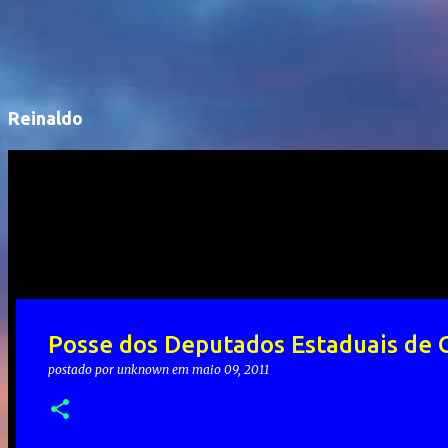
Reinaldo
Posse dos Deputados Estaduais de 
postado por
unknown
em
maio 09, 2011