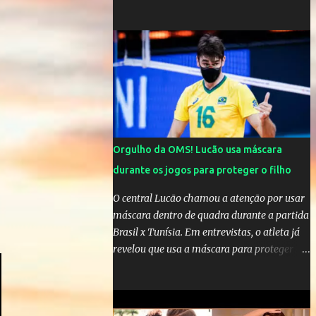
comandar o Celta de Vigo, na Espanha
Orgulho da OMS! Lucão usa máscara
durante os jogos para proteger o filho
O central Lucão chamou a atenção por usar
máscara dentro de quadra durante a partida
Brasil x Tunísia. Em entrevistas, o atleta já
revelou que usa a máscara para proteger seu
filho Théo, de quatro anos. A atitude do
jogador da seleção brasileira de vôlei foi
muito elogiada pela galera. Fonte: Orgulho