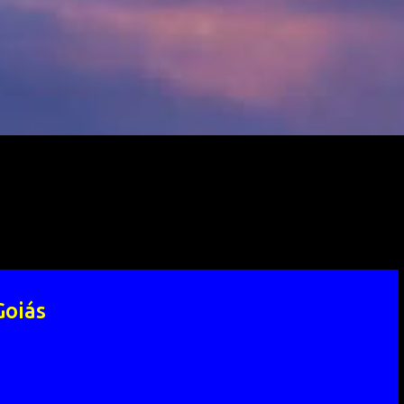
Goiás