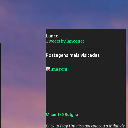
Lance
Tweets by lancenet
Postagens mais visitadas
Milan 1x0 Bolgna
Click to Play Um nico gol colocou o Milan de