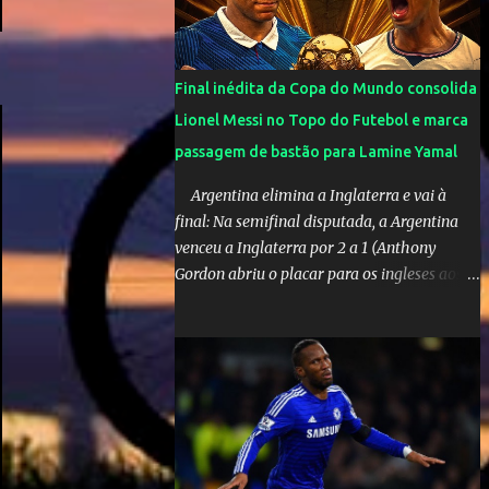
olimpíadas de Tóquio. Marta marcou duas
vezes, Debinha, Andressa Alves e Bia
Zaneratto foram autoras dos gols. Juliette,
Final inédita da Copa do Mundo consolida
embaixadora ‎@Globoplay mandou um xero
Lionel Messi no Topo do Futebol e marca
para as meninas e falou do seu orgulho.
passagem de bastão para Lamine Yamal
Argentina elimina a Inglaterra e vai à
final: Na semifinal disputada, a Argentina
venceu a Inglaterra por 2 a 1 (Anthony
Gordon abriu o placar para os ingleses aos
55’; Enzo Fernández empatou aos 85’ e
Lautaro Martínez marcou o gol da vitória
nos acréscimos, com assistência de Messi). A
Argentina enfrentará a Espanha na final.
Mick Jagger e seu filho brasileiro torceram
pela Inglaterra durante o jogo.