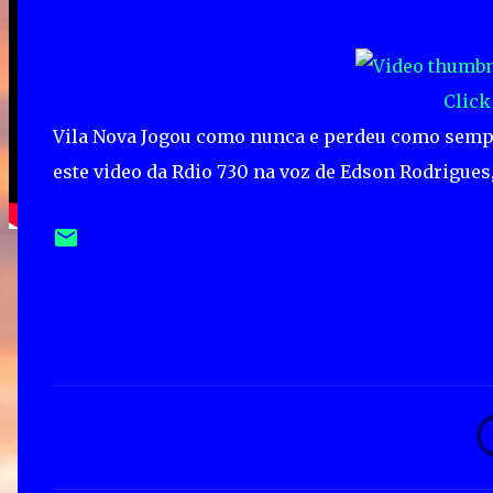
Click
Vila Nova Jogou como nunca e perdeu como sempre
este video da Rdio 730 na voz de Edson Rodrigues,
C
o
m