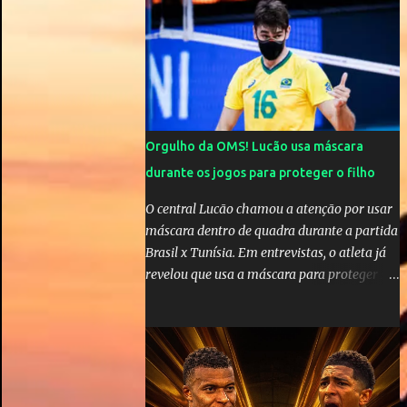
cinco anos e houve rumores de uma suposta
traição do canto...
Orgulho da OMS! Lucão usa máscara
durante os jogos para proteger o filho
O central Lucão chamou a atenção por usar
máscara dentro de quadra durante a partida
Brasil x Tunísia. Em entrevistas, o atleta já
revelou que usa a máscara para proteger seu
filho Théo, de quatro anos. A atitude do
jogador da seleção brasileira de vôlei foi
muito elogiada pela galera. Fonte: Orgulho
da OMS! Lucão usa máscara durante os
jogos para proteger o filho Brasil goleia a
China por 5 a 0 na estreia brasileira nas