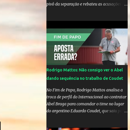
pivô da separação e rebateu as acusações
em vídeo exclusivo enviado ao "A Tarde é
Sua". "Confesso que estou surpresa de estar
aqui, nunca pensei que um boato sem pé
nem cabeça pudesse ter esse tipo de
proporção. Queria esclarecer que eu e
Gusttavo nunca tivemos nenhum tipo de
contato, nem de fã porque sou fã dele", disse
Huma Kimak. A influencer também contou
que recebe diversos ataques na internet
Rodrigo Mattos: Não consigo ver o Abel
desde a época em que foi contratada para
dando sequência no trabalho de Coudet
fazer a divulgação de uma live do Gusttavo
Lima em Manaus, capital do Amazonas. "Fui
No Fim de Papo, Rodrigo Mattos analisa a
até o local onde seria o show, divulguei e no
troca de perfil do Internacional ao contratar
dia seguinte foi feita a live que eu não pude
Abel Braga para comandar o time no lugar
ir, porque estava me sentindo mal", explicou
do argentino Eduardo Coudet, que saiu para
Huma. A notícia da separação de Gusttavo
comandar o Celta de Vigo, na Espanha
Lima e Andressa Suita foi divulgada no dia 9
de outubro. A relação chegou ao fim após