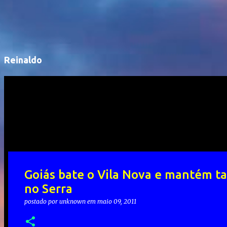
Reinaldo
Goiás bate o Vila Nova e mantém ta
no Serra
postado por
unknown
em
maio 09, 2011