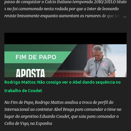
passo de conquistar o Calcio Italiano temporada 2010/2011.O titulo
s no foi comemorado nesta rodada por que a Inter de leonardo
resiste bravamente enquanto aumentam os rumores de que Jos
Mourinho, ex-melhor do mundo estaria voltandoa Italia e para
dirigir de novo a Internazionale.Na velha bota tudo parece
definido e tem o Milan como virtual campeao. ;
Rodrigo Mattos: Não consigo ver o Abel dando sequência no
trabalho de Coudet
No Fim de Papo, Rodrigo Mattos analisa a troca de perfil do
Internacional ao contratar Abel Braga para comandar o time no
lugar do argentino Eduardo Coudet, que saiu para comandar o
Celta de Vigo, na Espanha