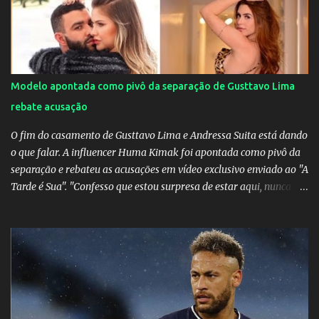
Zaneratto foram autoras dos gols. Juliette, embaixadora
‎@Globoplay mandou um xero para as meninas e falou do seu
orgulho.
Modelo apontada como pivô da separação de Gusttavo Lima
rebate acusação
O fim do casamento de Gusttavo Lima e Andressa Suita está dando
o que falar. A influencer Huma Kimak foi apontada como pivô da
separação e rebateu as acusações em vídeo exclusivo enviado ao "A
Tarde é Sua". "Confesso que estou surpresa de estar aqui, nunca
pensei que um boato sem pé nem cabeça pudesse ter esse tipo de
proporção. Queria esclarecer que eu e Gusttavo nunca tivemos
nenhum tipo de contato, nem de fã porque sou fã dele", disse
Huma Kimak. A influencer também contou que recebe diversos
ataques na internet desde a época em que foi contratada para
fazer a divulgação de uma live do Gusttavo Lima em Manaus,
capital do Amazonas. "Fui até o local onde seria o show, divulguei