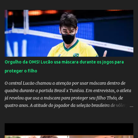
Orgulho da OMS! Lucão usa máscara durante os jogos para
proteger o filho
O central Lucão chamou a atenção por usar máscara dentro de
quadra durante a partida Brasil x Tunísia. Em entrevistas, o atleta
já revelou que usa a máscara para proteger seu filho Théo, de
quatro anos. A atitude do jogador da seleção brasileira de vôlei foi
muito elogiada pela galera. Fonte: Orgulho da OMS! Lucão usa
máscara durante os jogos para proteger o filho Brasil goleia a
China por 5 a 0 na estreia brasileira nas olimpíadas de Tóquio.
Marta marcou duas vezes, Debinha, Andressa Alves e Bia