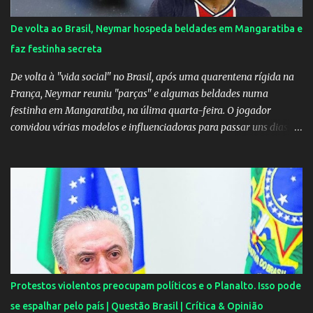
e no dia seguinte foi feita a live que eu não pude ir, porque estava
me sentindo mal", explicou Huma. A notícia da separação de
De volta ao Brasil, Neymar hospeda beldades em Mangaratiba e
Gusttavo Lima e Andressa Suita foi divulgada no dia 9 de outubro.
faz festinha secreta
A relação chegou ao fim após cinco anos e houve rumores de uma
suposta traição do canto...
De volta à "vida social" no Brasil, após uma quarentena rígida na
França, Neymar reuniu "parças" e algumas beldades numa
festinha em Mangaratiba, na úlima quarta-feira. O jogador
convidou várias modelos e influenciadoras para passar uns dias
por lá. As moças, todas lindas, chegaram em Angra dos Reis na
tarde de quarta-feira e estão hospedadas num resort localizado
dentro do condomínio onde fica a mansão do craque do PSG.
Segundo uma fonte do EXTRA, a festa aconteceu ao som de muito
pagode e um show de Suel e do cantor pernambucano Robinho,
que aparecem num registro no resort, e também de Anchietx. De
Mangaratiba, os cantores ainda seguiram para Campo Grande,
onde se apresentaram numa casa de show no bairro da Zona
Oeste do Rio. As moças foram convidadas por Neymar através das
Protestos violentos preocupam políticos e o Planalto. Isso pode
redes sociais. O jogador faz questão de pagar as estadias delas e
se espalhar pelo país | Questão Brasil | Crítica & Opinião
também as passagens. A exigência é sempre a mesma: não postar