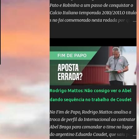
Pato e Robinho a um passo de conquistar o
Calcio Italiano temporada 2010/2011.O titulo
s no foi comemorado nesta rodada por que a
Inter de leonardo resiste bravamente
enquanto aumentam os rumores de que Jos
Mourinho, ex-melhor do mundo estaria
voltandoa Italia e para dirigir de novo a
Internazionale.Na velha bota tudo parece
definido e tem o Milan como virtual
campeao. ;
Rodrigo Mattos: Não consigo ver o Abel
dando sequência no trabalho de Coudet
No Fim de Papo, Rodrigo Mattos analisa a
troca de perfil do Internacional ao contratar
Abel Braga para comandar o time no lugar
do argentino Eduardo Coudet, que saiu para