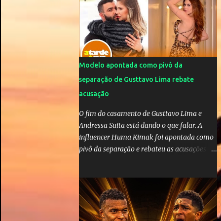
da OMS! Lucão usa máscara durante os
jogos para proteger o filho Brasil goleia a
China por 5 a 0 na estreia brasileira nas
olimpíadas de Tóquio. Marta marcou duas
vezes, Debinha, Andressa Alves e Bia
Zaneratto foram autoras dos gols. Juliette,
Modelo apontada como pivô da
embaixadora ‎@Globoplay mandou um xero
separação de Gusttavo Lima rebate
para as meninas e falou do seu orgulho.
acusação
O fim do casamento de Gusttavo Lima e
Andressa Suita está dando o que falar. A
influencer Huma Kimak foi apontada como
pivô da separação e rebateu as acusações
em vídeo exclusivo enviado ao "A Tarde é
Sua". "Confesso que estou surpresa de estar
aqui, nunca pensei que um boato sem pé
nem cabeça pudesse ter esse tipo de
proporção. Queria esclarecer que eu e
Gusttavo nunca tivemos nenhum tipo de