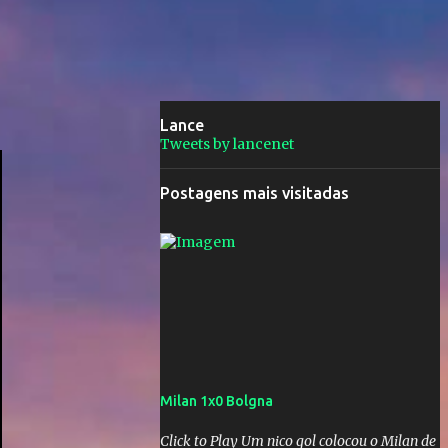
Lance
Tweets by lancenet
Postagens mais visitadas
Milan 1x0 Bolgna
Click to Play Um nico gol colocou o Milan de