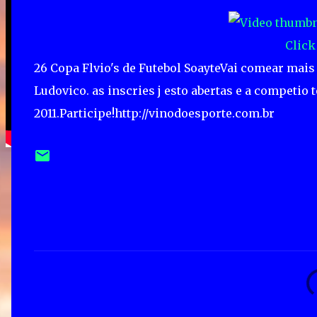
Click
26 Copa Flvio's de Futebol SoayteVai comear mai
Ludovico. as inscries j esto abertas e a competio 
2011.Participe!http://vinodoesporte.com.br
C
o
m