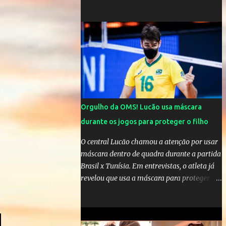
comandar o Celta de Vigo, na Espanha
Orgulho da OMS! Lucão usa máscara
durante os jogos para proteger o filho
O central Lucão chamou a atenção por usar
máscara dentro de quadra durante a partida
Brasil x Tunísia. Em entrevistas, o atleta já
revelou que usa a máscara para proteger seu
filho Théo, de quatro anos. A atitude do
jogador da seleção brasileira de vôlei foi
muito elogiada pela galera. Fonte: Orgulho