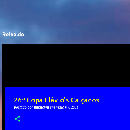
Reinaldo
26ª Copa Flávio's Calçados
postado por
unknown
em
maio 09, 2011