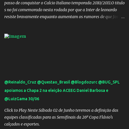
passo de conquistar o Calcio Italiano temporada 2010/2011.O titulo
s no foi comemorado nesta rodada por que a Inter de leonardo
resiste bravamente enquanto aumentam os rumores de que Jos
Mourinho, ex-melhor do mundo estaria voltandoa Italia e para
dirigir de novo a Internazionale.Na velha bota tudo parece
definido e tem o Milan como virtual campeao. ;
@Reinaldo_Cruz @Questao_Brasil @Blogdozurc @BUG_SPL
apoiamos a Chapa 2 na eleição ACEEG Daniel Barbosa e
@LuizGama 30/06
Click to Play Neste Sábado 02 de Junho teremos a definição das
equipes classificadas para as Semifinais da 26ª Copa Flávio's
calçados e esportes.