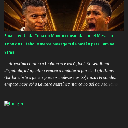
Final inédita da Copa do Mundo consolida Lionel Messi no
Topo do Futebol e marca passagem de bastão para Lamine
Yamal
Argentina elimina a Inglaterra e vai à final: Na semifinal
disputada, a Argentina venceu a Inglaterra por 2 a 1 (Anthony
Gordon abriu o placar para os ingleses aos 55’; Enzo Fernández
empatou aos 85’ e Lautaro Martínez marcou o gol da vitória nos
acréscimos, com assistência de Messi). A Argentina enfrentará a
Espanha na final. Mick Jagger e seu filho brasileiro torceram pela
Inglaterra durante o jogo.