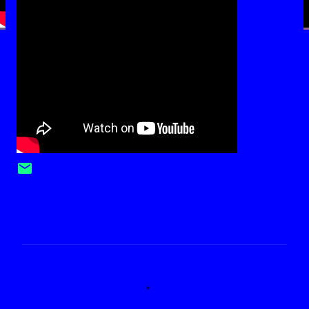
C
o
m