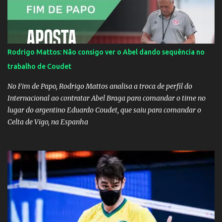
fazer a divulgação de uma live do Gusttavo Lima em Manaus,
capital do Amazonas. "Fui até o local onde seria o show, divulguei
e no dia seguinte foi feita a live que eu não pude ir, porque estava
me sentindo mal", explicou Huma. A notícia da separação de
Rodrigo Mattos: Não consigo ver o Abel dando sequência no
Gusttavo Lima e Andressa Suita foi divulgada no dia 9 de outubro.
trabalho de Coudet
A relação chegou ao fim após cinco anos e houve rumores de uma
suposta traição do canto...
No Fim de Papo, Rodrigo Mattos analisa a troca de perfil do
Internacional ao contratar Abel Braga para comandar o time no
lugar do argentino Eduardo Coudet, que saiu para comandar o
Celta de Vigo, na Espanha