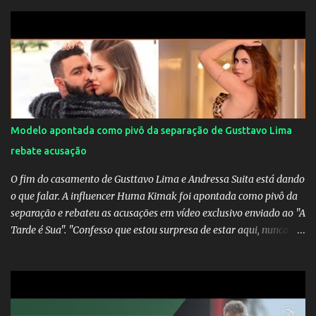
dirigir de novo a Internazionale.Na velha bota tudo parece
definido e tem o Milan como virtual campeao. ;
Modelo apontada como pivô da separação de Gusttavo Lima
rebate acusação
O fim do casamento de Gusttavo Lima e Andressa Suita está dando
o que falar. A influencer Huma Kimak foi apontada como pivô da
separação e rebateu as acusações em vídeo exclusivo enviado ao "A
Tarde é Sua". "Confesso que estou surpresa de estar aqui, nunca
pensei que um boato sem pé nem cabeça pudesse ter esse tipo de
proporção. Queria esclarecer que eu e Gusttavo nunca tivemos
nenhum tipo de contato, nem de fã porque sou fã dele", disse
Huma Kimak. A influencer também contou que recebe diversos
ataques na internet desde a época em que foi contratada para