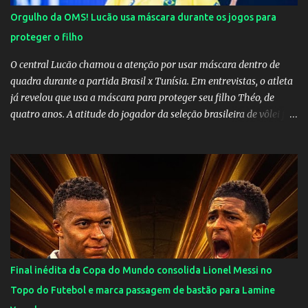
Orgulho da OMS! Lucão usa máscara durante os jogos para
proteger o filho
O central Lucão chamou a atenção por usar máscara dentro de
quadra durante a partida Brasil x Tunísia. Em entrevistas, o atleta
já revelou que usa a máscara para proteger seu filho Théo, de
quatro anos. A atitude do jogador da seleção brasileira de vôlei foi
muito elogiada pela galera. Fonte: Orgulho da OMS! Lucão usa
máscara durante os jogos para proteger o filho Brasil goleia a
China por 5 a 0 na estreia brasileira nas olimpíadas de Tóquio.
Marta marcou duas vezes, Debinha, Andressa Alves e Bia
Zaneratto foram autoras dos gols. Juliette, embaixadora
‎@Globoplay mandou um xero para as meninas e falou do seu
orgulho.
Final inédita da Copa do Mundo consolida Lionel Messi no
Topo do Futebol e marca passagem de bastão para Lamine