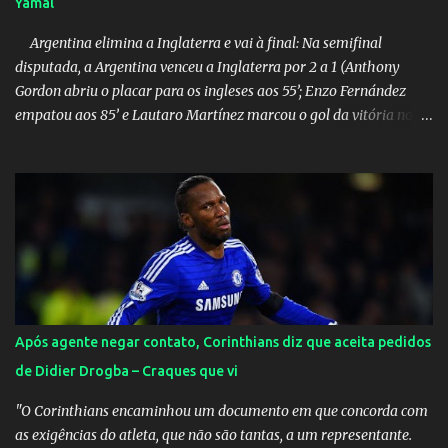
Yamal
Argentina elimina a Inglaterra e vai à final: Na semifinal
disputada, a Argentina venceu a Inglaterra por 2 a 1 (Anthony
Gordon abriu o placar para os ingleses aos 55’; Enzo Fernández
empatou aos 85’ e Lautaro Martínez marcou o gol da vitória nos
acréscimos, com assistência de Messi). A Argentina enfrentará a
Espanha na final. Mick Jagger e seu filho brasileiro torceram pela
Inglaterra durante o jogo.
Após agente negar contato, Corinthians diz que aceita pedidos
de Didier Drogba – Craques que vi
"O Corinthians encaminhou um documento em que concorda com
as exigências do atleta, que não são tantas, a um representante.